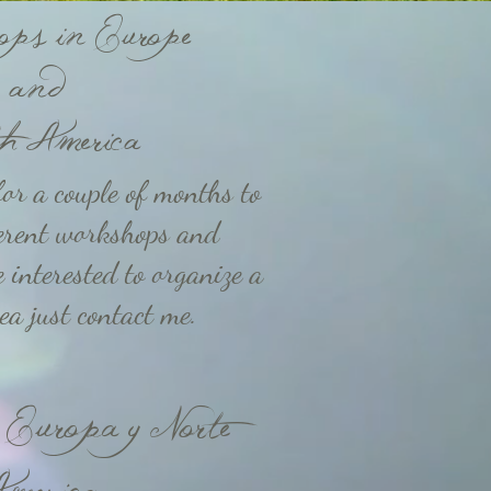
ps in Europe
and
h America
for a couple of months to
ferent workshops and
e interested to organize a
a just contact me.
n Europa y Norte