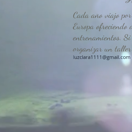
A
Cada año viajo por
Europa ofreciendo d
entrenamientos. Si
organizar un taller
l
uzclara1111@gmail.com