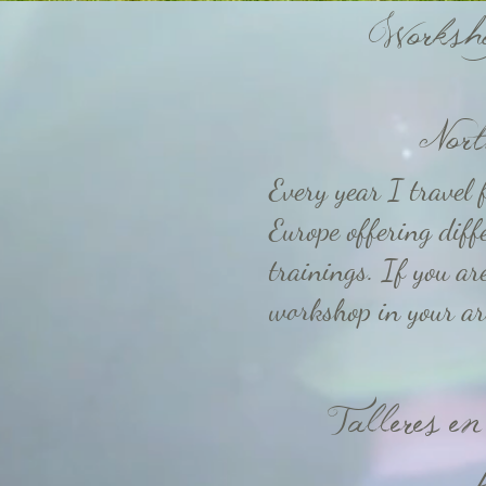
Worksho
Nort
Every year I travel 
Europe offering dif
trainings. If you ar
workshop in your are
Talleres e