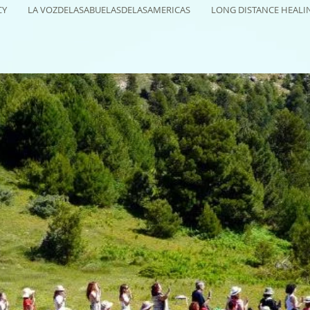
CY
LA VOZDELASABUELASDELASAMERICAS
LONG DISTANCE HEALI